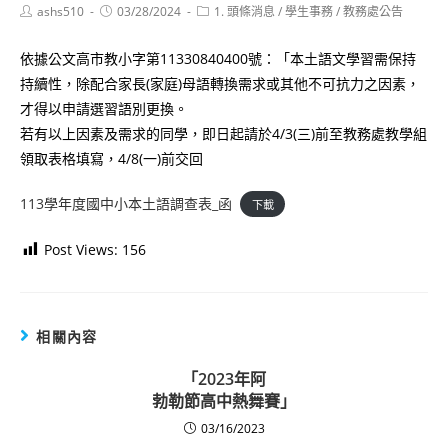
Post
Post
Post
ashs510
03/28/2024
1. 頭條消息
/
學生事務
/
教務處公告
author:
published:
category:
依據公文高市教小字第11330840400號：「本土語文學習需保持
持續性，除配合家長(家庭)母語轉換需求或其他不可抗力之因素，
才得以申請選習語別更換。
若有以上因素及需求的同學，即日起請於4/3(三)前至教務處教學組
領取表格填寫，4/8(一)前交回
113學年度國中小本土語調查表_函
下載
Post Views:
156
相關內容
「2023年阿
勃勒節高中熱舞賽」
03/16/2023