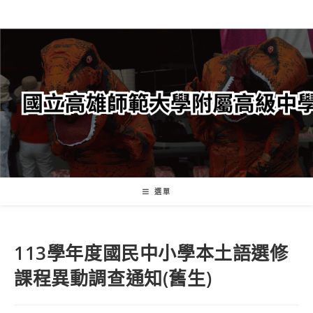
跳
轉
至
主
要
內
容
選單
113學年度國民中小學本土語選修
課程異動調查通知(舊生)