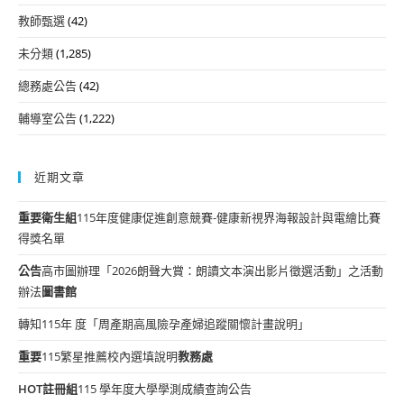
教師甄選
(42)
未分類
(1,285)
總務處公告
(42)
輔導室公告
(1,222)
近期文章
重要
衛生組
115年度健康促進創意競賽-健康新視界海報設計與電繪比賽
得獎名單
公告
高市圖辦理「2026朗聲大賞：朗讀文本演出影片徵選活動」之活動
辦法
圖書館
轉知115年 度「周產期高風險孕產婦追蹤關懷計畫說明」
重要
115繁星推薦校內選填說明
教務處
HOT
註冊組
115 學年度大學學測成績查詢公告