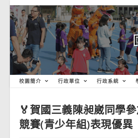
跳
轉
至
主
要
內
容
校園簡介
行政單位
行政系統
🏅賀國三義陳昶崴同學
競賽(青少年組)表現優異