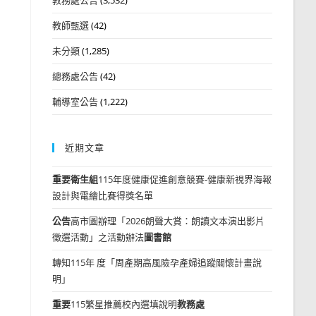
教師甄選
(42)
未分類
(1,285)
總務處公告
(42)
輔導室公告
(1,222)
近期文章
重要
衛生組
115年度健康促進創意競賽-健康新視界海報
設計與電繪比賽得獎名單
公告
高市圖辦理「2026朗聲大賞：朗讀文本演出影片
徵選活動」之活動辦法
圖書館
轉知115年 度「周產期高風險孕產婦追蹤關懷計畫說
明」
重要
115繁星推薦校內選填說明
教務處