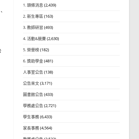
1. 頭條消息
(2,439)
、
2. 新生專區
(163)
3. 教師研習
(493)
4. 活動&競賽
(2,630)
5. 榮譽榜
(182)
公
6. 獎助學金
(481)
人事室公告
(138)
公告來文
(3,171)
圖書館公告
(433)
學務處公告
(2,721)
學生事務
(6,433)
家長事務
(4,564)
教務處公告
(3,532)