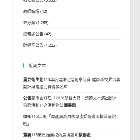
教師甄選
(42)
未分類
(1,285)
總務處公告
(42)
輔導室公告
(1,222)
近期文章
重要
衛生組
115年度健康促進創意競賽-健康新視界海報
設計與電繪比賽得獎名單
公告
高市圖辦理「2026朗聲大賞：朗讀文本演出影片
徵選活動」之活動辦法
圖書館
轉知115年 度「周產期高風險孕產婦追蹤關懷計畫說
明」
重要
115繁星推薦校內選填說明
教務處