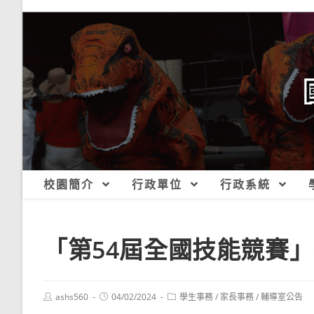
跳
轉
至
主
要
內
容
校園簡介
行政單位
行政系統
「第54屆全國技能競賽
Post
Post
Post
ashs560
04/02/2024
學生事務
/
家長事務
/
輔導室公告
author:
published:
category: