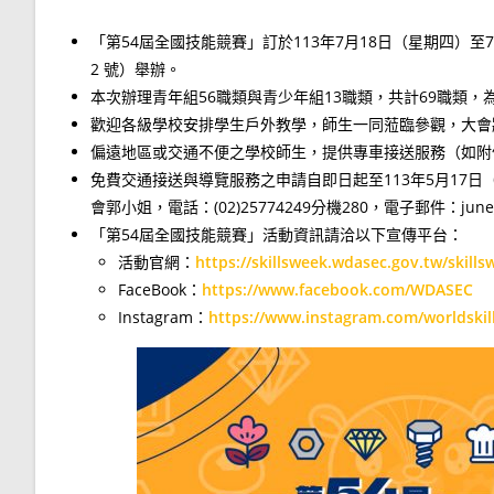
「第54屆全國技能競賽」訂於113年7月18日（星期四）
2 號）舉辦。
本次辦理青年組56職類與青少年組13職類，共計69職類
歡迎各級學校安排學生戶外教學，師生一同蒞臨參觀，大會
偏遠地區或交通不便之學校師生，提供專車接送服務（如附
免費交通接送與導覽服務之申請自即日起至113年5月17
會郭小姐，電話：(02)25774249分機280，電子郵件：june_kuo
「第54屆全國技能競賽」活動資訊請洽以下宣傳平台：
活動官網：
https://skillsweek.wdasec.gov.tw/skills
FaceBook：
https://www.facebook.com/WDASEC
Instagram：
https://www.instagram.com/worldskil