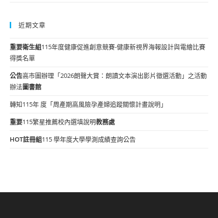
近期文章
重要
衛生組
115年度健康促進創意競賽-健康新視界海報設計與電繪比賽
得獎名單
公告
高市圖辦理「2026朗聲大賞：朗讀文本演出影片徵選活動」之活動
辦法
圖書館
轉知115年 度「周產期高風險孕產婦追蹤關懷計畫說明」
重要
115繁星推薦校內選填說明
教務處
HOT
註冊組
115 學年度大學學測成績查詢公告