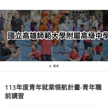
跳
轉
至
主
要
內
容
選單
113年度青年就業領航計畫-青年職
前講習