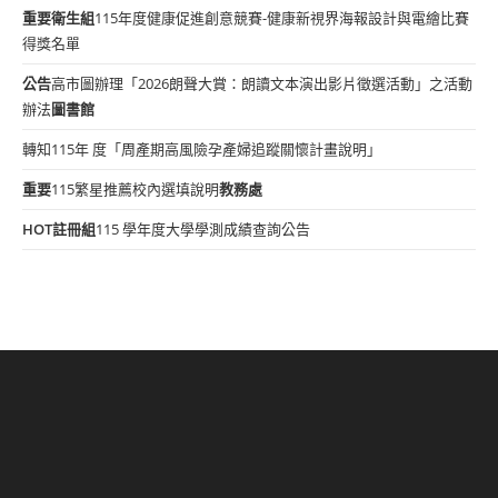
重要
衛生組
115年度健康促進創意競賽-健康新視界海報設計與電繪比賽
得獎名單
公告
高市圖辦理「2026朗聲大賞：朗讀文本演出影片徵選活動」之活動
辦法
圖書館
轉知115年 度「周產期高風險孕產婦追蹤關懷計畫說明」
重要
115繁星推薦校內選填說明
教務處
HOT
註冊組
115 學年度大學學測成績查詢公告