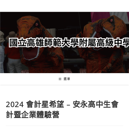
跳
轉
至
主
要
內
容
選單
2024 會計星希望 – 安永高中生會
計暨企業體驗營