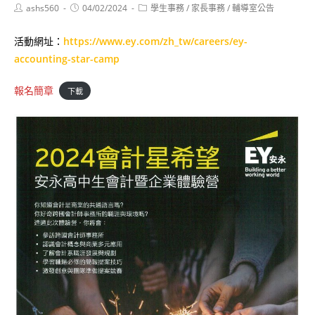
Post
Post
Post
ashs560
04/02/2024
學生事務
/
家長事務
/
輔導室公告
author:
published:
category:
活動網址：
https://www.ey.com/zh_tw/careers/ey-
accounting-star-camp
報名簡章
下載