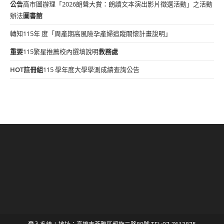
公告
高市圖辦理「2026朗聲大賞：朗讀文本演出影片徵選活動」之活動
辦法
圖書館
轉知115年 度「周產期高風險孕產婦追蹤關懷計畫說明」
重要
115繁星推薦校內選填說明
教務處
HOT
註冊組
115 學年度大學學測成績查詢公告