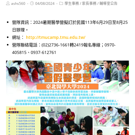
Post
Post
Post
ashs560
04/08/2024
學生事務
/
家長事務
/
輔導室公告
author:
published:
category:
營隊資訊：2024暑期醫學營擬訂於民國113年6月29日至8月25
日辦理。
網址：
http://tmucamp.tmu.edu.tw/
營隊聯絡電話：(02)2736-1661轉2419報名專線；0970-
405815、0937-612761