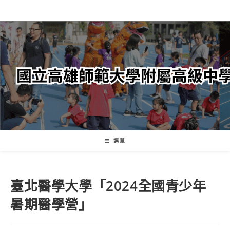
跳
轉
至
主
要
內
容
選單
臺北醫學大學「2024全國青少年
暑期醫學營」