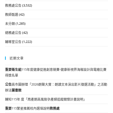
教務處公告
(3,532)
教師甄選
(42)
未分類
(1,285)
總務處公告
(42)
輔導室公告
(1,222)
近期文章
重要
衛生組
115年度健康促進創意競賽-健康新視界海報設計與電繪比賽
得獎名單
公告
高市圖辦理「2026朗聲大賞：朗讀文本演出影片徵選活動」之活動
辦法
圖書館
轉知115年 度「周產期高風險孕產婦追蹤關懷計畫說明」
重要
115繁星推薦校內選填說明
教務處