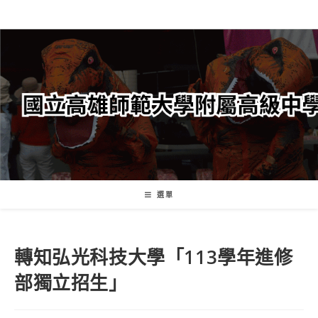
跳
轉
至
主
要
內
容
選單
轉知弘光科技大學「113學年進修
部獨立招生」