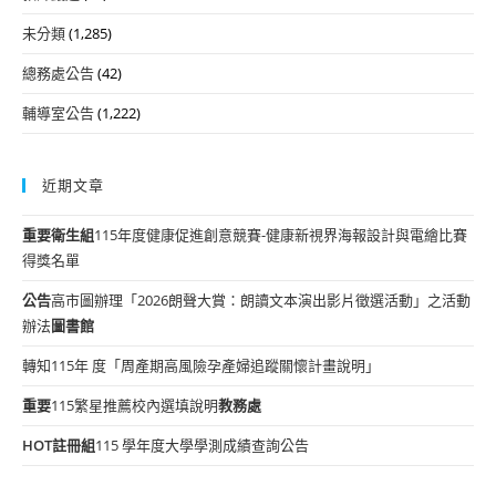
未分類
(1,285)
總務處公告
(42)
輔導室公告
(1,222)
近期文章
重要
衛生組
115年度健康促進創意競賽-健康新視界海報設計與電繪比賽
得獎名單
公告
高市圖辦理「2026朗聲大賞：朗讀文本演出影片徵選活動」之活動
辦法
圖書館
轉知115年 度「周產期高風險孕產婦追蹤關懷計畫說明」
重要
115繁星推薦校內選填說明
教務處
HOT
註冊組
115 學年度大學學測成績查詢公告