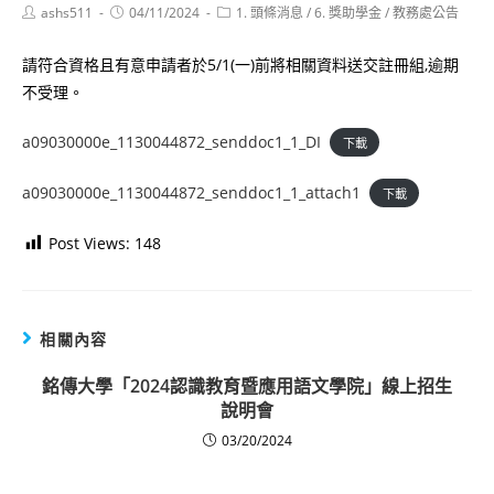
Post
Post
Post
ashs511
04/11/2024
1. 頭條消息
/
6. 獎助學金
/
教務處公告
author:
published:
category:
請符合資格且有意申請者於5/1(一)前將相關資料送交註冊組,逾期
不受理。
a09030000e_1130044872_senddoc1_1_DI
下載
a09030000e_1130044872_senddoc1_1_attach1
下載
Post Views:
148
相關內容
銘傳大學「2024認識教育暨應用語文學院」線上招生
說明會
03/20/2024