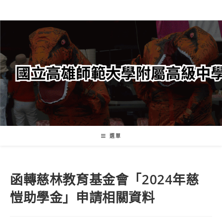
跳
轉
至
主
要
內
容
選單
函轉慈林教育基金會「2024年慈
愷助學金」申請相關資料