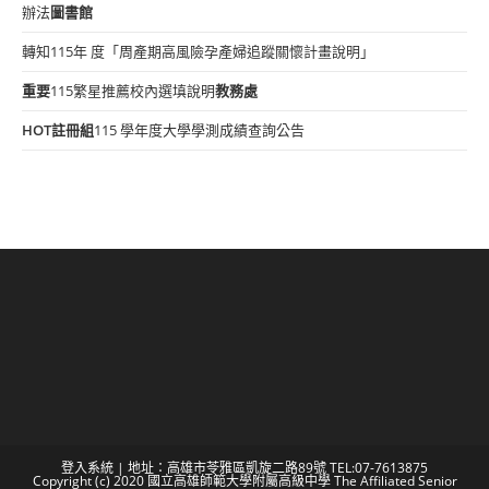
辦法
圖書館
轉知115年 度「周產期高風險孕產婦追蹤關懷計畫說明」
重要
115繁星推薦校內選填說明
教務處
HOT
註冊組
115 學年度大學學測成績查詢公告
登入系統
| 地址：高雄市苓雅區凱旋二路89號 TEL:07-7613875
Copyright (c) 2020 國立高雄師範大學附屬高級中學 The Affiliated Senior