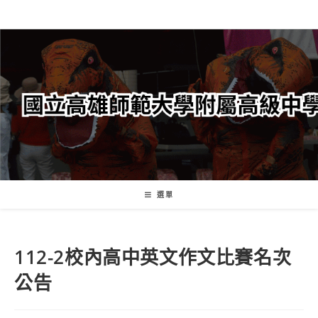
跳
轉
至
主
要
內
容
選單
112-2校內高中英文作文比賽名次
公告