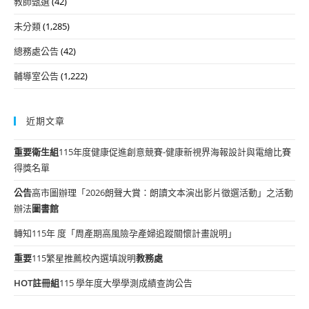
教師甄選
(42)
未分類
(1,285)
總務處公告
(42)
輔導室公告
(1,222)
近期文章
重要
衛生組
115年度健康促進創意競賽-健康新視界海報設計與電繪比賽
得獎名單
公告
高市圖辦理「2026朗聲大賞：朗讀文本演出影片徵選活動」之活動
辦法
圖書館
轉知115年 度「周產期高風險孕產婦追蹤關懷計畫說明」
重要
115繁星推薦校內選填說明
教務處
HOT
註冊組
115 學年度大學學測成績查詢公告