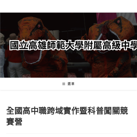
跳
轉
至
主
要
內
容
選單
全國高中職跨域實作暨科普闖關競
賽營