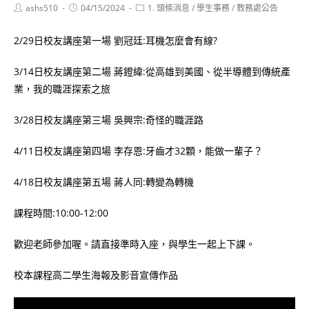
Post
Post
Post
ashs510
04/15/2024
1. 頭條消息
/
學生事務
/
教務處公告
author:
published:
category:
2/29日校友講座第一場 劉冠廷:耳機怎麼會有線?
3/14日校友講座第二場 蔣鐙緯:從高雄到美國、從半導體到傳統產
業，我的職涯探索之旅
3/28日校友講座第三場 吳興宗:奇怪的職涯路
4/11日校友講座第四場 李存恩:牙齒才32顆，能做一輩子？
4/18日校友講座第五場 蔣人同:轉變為轉機
課程時間:10:00-12:00
歡迎老師參加喔。請直接準時入座，與學生一起上下課。
校本課程高二學生海報及影音宣傳作品