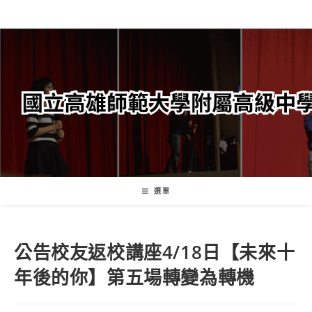
跳
轉
至
主
要
內
容
選單
公告校友返校講座4/18日【未來十
年後的你】第五場轉變為轉機