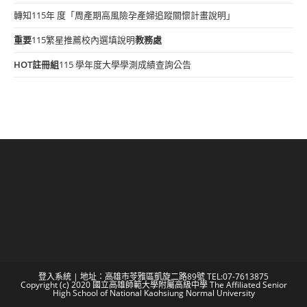
轉知115年 度「周產期高風險孕產婦追蹤關懷計畫說明」
重要
115繁星推薦校內選填說明
教務處
HOT
註冊組
115 學年度大學學測成績查詢公告
登入系統
| 地址：高雄市苓雅區凱旋二路89號 TEL:07-7613875
Copyright (c) 2020 國立高雄師範大學附屬高級中學 The Affiliated Senior
High School of National Kaohsiung Normal University