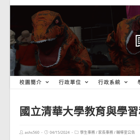
跳
轉
至
主
要
內
容
校園簡介
行政單位
行政系統
國立清華大學教育與學習
Post
Post
Post
ashs560
04/15/2024
學生事務
/
家長事務
/
輔導室公告
author:
published:
category: