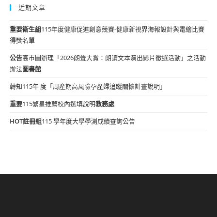
近期文章
重要
衛生組
115年度健康促進創意競賽-健康新視界海報設計與電繪比賽
得獎名單
公告
高市圖辦理「2026朗聲大賞：朗讀文本演出影片徵選活動」之活動
辦法
圖書館
轉知115年 度「周產期高風險孕產婦追蹤關懷計畫說明」
重要
115繁星推薦校內選填說明
教務處
HOT
註冊組
115 學年度大學學測成績查詢公告