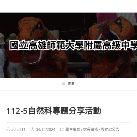
跳
轉
至
主
要
內
容
選單
112-5自然科專題分享活動
Post
Post
Post
ashs511
04/15/2024
學生事務
/
家長事務
/
教務處公告
author:
published:
category: