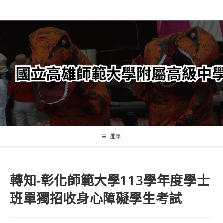
跳
轉
至
主
要
內
容
選單
轉知-彰化師範大學113學年度學士
班單獨招收身心障礙學生考試