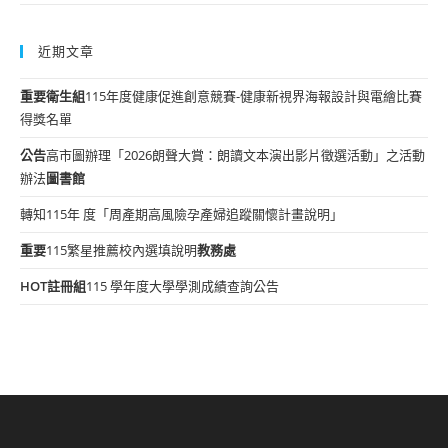
近期文章
重要
衛生組
115年度健康促進創意競賽-健康新視界海報設計與電繪比賽
得獎名單
公告
高市圖辦理「2026朗聲大賞：朗讀文本演出影片徵選活動」之活動
辦法
圖書館
轉知115年 度「周產期高風險孕產婦追蹤關懷計畫說明」
重要
115繁星推薦校內選填說明
教務處
HOT
註冊組
115 學年度大學學測成績查詢公告