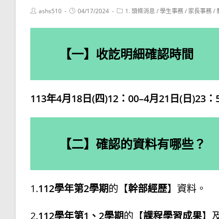
Post
Post
Post
ashs510
04/17/2024
1. 頭條消息
/
學生事務
/
家長事務
/
author:
published:
category:
【一】收訖明細確認時間
113年4月18日(四)12：00–4月21日(日)23：
【二】確認的資料有哪些？
1.
112學年第2學期
的【
幹部經歷
】資料。
2.
112學年第1、2學期
的【
課程學習成果
】