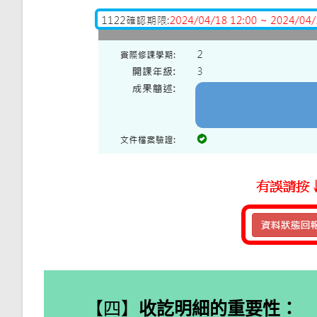
【四】
收訖明細的重要性：