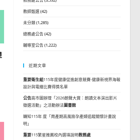
教師甄選
(42)
未分類
(1,285)
總務處公告
(42)
輔導室公告
(1,222)
提
近期文章
重要
衛生組
115年度健康促進創意競賽-健康新視界海報
設計與電繪比賽得獎名單
公告
高市圖辦理「2026朗聲大賞：朗讀文本演出影片
徵選活動」之活動辦法
圖書館
轉知115年 度「周產期高風險孕產婦追蹤關懷計畫說
明」
重要
115繁星推薦校內選填說明
教務處