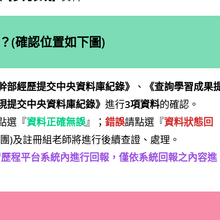
？(確認位置如下圖)
幹部經歷提交中央資料庫紀錄》
、
《查詢學習成果
現提交中央資料庫紀錄》
進行
3項資料
的確認。
點選『
資料正確無誤
』；
錯誤
請點選『
資料狀態回
社團)及註冊組老師將進行後續查證、處理。
至學習歷程平台系統內進行回報，僅依系統回報之內容進