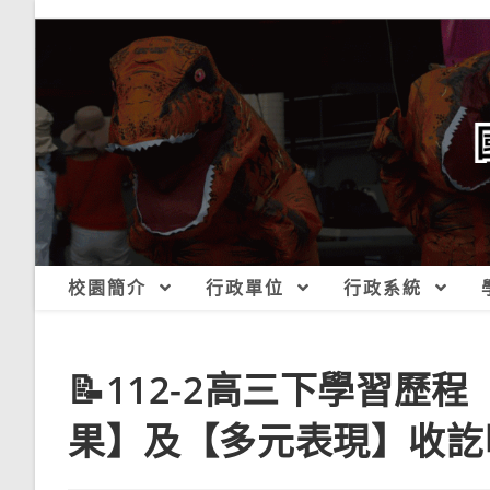
跳
轉
至
主
要
內
容
校園簡介
行政單位
行政系統
📝112-2高三下學習
果】及【多元表現】收訖