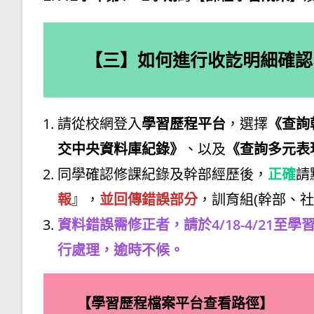
【三】如何進行收訖明細確認
請從校網登入
學習歷程平台
，選擇
《查詢
交中央資料庫紀錄》
、以及
《查詢多元表
同學確認修課紀錄及幹部經歷後，
正確
請
報
』，
並回傳錯誤部分
，訓育組(幹部、
資料錯誤需修正者，請於4/18-4/21
行處理，逾時不候。
【學習歷程檔案平台查看路徑】