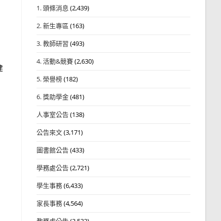
1. 頭條消息
(2,439)
2. 新生專區
(163)
3. 教師研習
(493)
4. 活動&競賽
(2,630)
建
5. 榮譽榜
(182)
6. 獎助學金
(481)
人事室公告
(138)
公告來文
(3,171)
圖書館公告
(433)
學務處公告
(2,721)
學生事務
(6,433)
家長事務
(4,564)
教務處公告
(3,532)