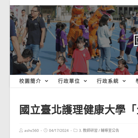
跳
轉
至
主
要
內
容
校園簡介
行政單位
行政系統
國立臺北護理健康大學「
Post
Post
Post
ashs560
04/17/2024
3. 教師研習
/
輔導室公告
author:
published:
category: