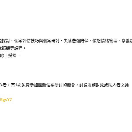
題探討、個案評估技巧與個案研討、失落悲傷陪伴、憤怒情緒管理、意義
我照顧等課程。
0，線上授課。
作者，有1次免費參加團體個案研討的機會，討論服務對象或助人者之議
MRgsY7