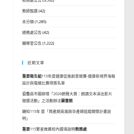
教師甄選
(42)
未分類
(1,285)
總務處公告
(42)
輔導室公告
(1,222)
近期文章
重要
衛生組
115年度健康促進創意競賽-健康新視界海報
設計與電繪比賽得獎名單
公告
高市圖辦理「2026朗聲大賞：朗讀文本演出影片
徵選活動」之活動辦法
圖書館
轉知115年 度「周產期高風險孕產婦追蹤關懷計畫說
明」
重要
115繁星推薦校內選填說明
教務處