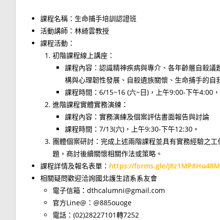
課程名稱：生命捕手培訓認證班
活動講師：林綺雲教授
課程活動：
初階課程線上講座：
課程內容：認識精神疾病與專介、各年齡層自殺議
構與心理韌性發展、自殺遺族關懷、生命捕手的自
課程時間：6/15~16 (六~日)，上午9:00-下午4:0
進階課程實體實務演練：
課程內容：實務演練及個案評估書面報告與討論
課程時間：7/13(六)，上午9:30-下午12:30。
團體個案研討：完成上述兩階課程並具有實務經驗之工
題，商討後續關懷相關作法或策略。
課程詳情及報名表單：
https://forms.gle/J8z1MP8Hu48
相關疑問歡迎洽詢國北護生諮系系友會
電子信箱：dthcalumni@gmail.com
官方Line@：@885ouoge
電話：(02)28227101轉7252