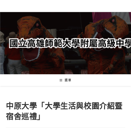
跳
轉
至
主
要
內
容
選單
中原大學「大學生活與校園介紹暨
宿舍巡禮」