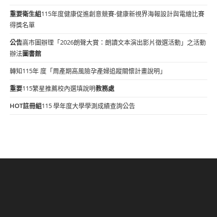
重要
衛生組
115年度健康促進創意競賽-健康新視界海報設計與電繪比賽
得獎名單
公告
高市圖辦理「2026朗聲大賞：朗讀文本演出影片徵選活動」之活動
辦法
圖書館
轉知115年 度「周產期高風險孕產婦追蹤關懷計畫說明」
重要
115繁星推薦校內選填說明
教務處
HOT
註冊組
115 學年度大學學測成績查詢公告