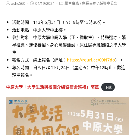
Post
Post
Post
ashs560
04/19/2024
學生事務
/
家長事務
/
輔導室公告
author:
published:
category:
活動時間：113年5月31日（五）9時至13時30分。
活動地點：中原大學中正樓。
參加對象：中原大學申請入學（正、備取生）、特殊選才、繁
星推薦、運優獨招、身心障礙甄試、原住民專班獨招之準大學
生。
報名方式：線上報名（網址：
https://reurl.cc/09N7do
）。
報名時間：自即日起至5月24日（星期五）中午12時止，歡迎
現場報名。
中原大學「大學生活與校園介紹暨宿舍巡禮」簡章
下載