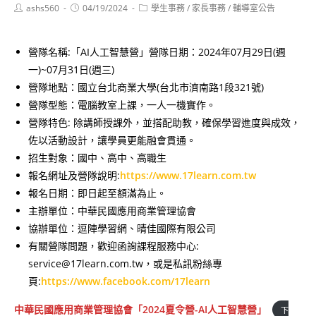
Post
Post
Post
ashs560
04/19/2024
學生事務
/
家長事務
/
輔導室公告
author:
published:
category:
營隊名稱:「AI人工智慧營」營隊日期：2024年07月29日(週
一)~07月31日(週三)
營隊地點：國立台北商業大學(台北市濟南路1段321號)
營隊型態：電腦教室上課，一人一機實作。
營隊特色: 除講師授課外，並搭配助教，確保學習進度與成效，
佐以活動設計，讓學員更能融會貫通。
招生對象：國中、高中、高職生
報名網址及營隊說明:
https://www.17learn.com.tw
報名日期：即日起至額滿為止。
主辦單位：中華民國應用商業管理協會
協辦單位：逗陣學習網、晴佳國際有限公司
有關營隊問題，歡迎函詢課程服務中心:
service@17learn.com.tw，或是私訊粉絲專
頁:
https://www.facebook.com/17learn
中華民國應用商業管理協會「2024夏令營-AI人工智慧營」
下