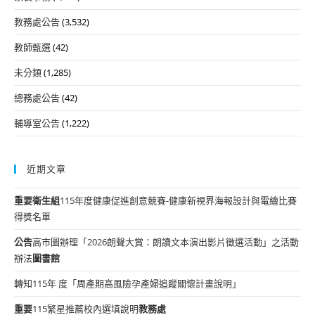
教務處公告
(3,532)
教師甄選
(42)
未分類
(1,285)
總務處公告
(42)
輔導室公告
(1,222)
近期文章
重要
衛生組
115年度健康促進創意競賽-健康新視界海報設計與電繪比賽
得獎名單
公告
高市圖辦理「2026朗聲大賞：朗讀文本演出影片徵選活動」之活動
辦法
圖書館
轉知115年 度「周產期高風險孕產婦追蹤關懷計畫說明」
重要
115繁星推薦校內選填說明
教務處