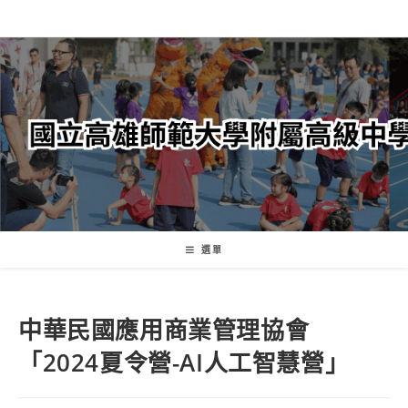
跳
轉
至
主
要
內
容
選單
中華民國應用商業管理協會
「2024夏令營-AI人工智慧營」