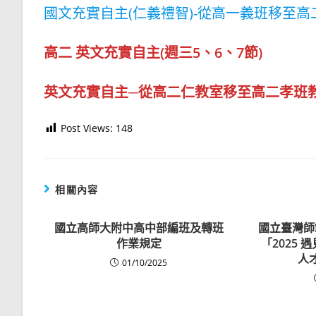
國文充實自主(仁義禮智)-從高一義班移至
高二 英文充實自主(週三5、6、7節)
英文充實自主─從高二仁教室移至高二孝班
Post Views:
148
相關內容
國立高師大附中高中部編班及轉班
國立臺灣師
作業規定
「2025
人
01/10/2025