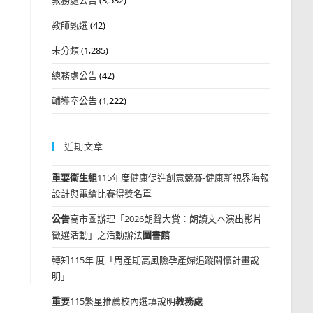
教師甄選
(42)
未分類
(1,285)
總務處公告
(42)
輔導室公告
(1,222)
近期文章
重要
衛生組
115年度健康促進創意競賽-健康新視界海報
設計與電繪比賽得獎名單
公告
高市圖辦理「2026朗聲大賞：朗讀文本演出影片
徵選活動」之活動辦法
圖書館
轉知115年 度「周產期高風險孕產婦追蹤關懷計畫說
明」
重要
115繁星推薦校內選填說明
教務處