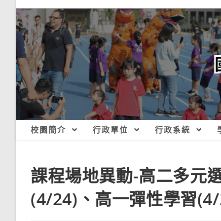
跳
轉
至
主
要
內
容
校園簡介
行政單位
行政系統
課程場地異動-高二多元選修
(4/24)、高一彈性學習(4/