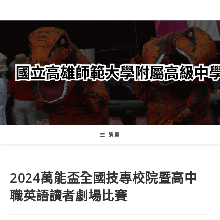
跳
轉
至
主
要
內
容
選單
2024萬能盃全國技專校院暨高中
職英語讀者劇場比賽