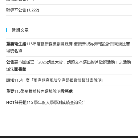
輔導室公告
(1,222)
近期文章
重要
衛生組
115年度健康促進創意競賽-健康新視界海報設計與電繪比賽
得獎名單
公告
高市圖辦理「2026朗聲大賞：朗讀文本演出影片徵選活動」之活動
辦法
圖書館
轉知115年 度「周產期高風險孕產婦追蹤關懷計畫說明」
重要
115繁星推薦校內選填說明
教務處
HOT
註冊組
115 學年度大學學測成績查詢公告