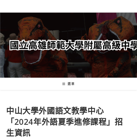
跳
轉
至
主
要
內
容
選單
中山大學外國語文教學中心
「2024年外語夏季進修課程」招
生資訊