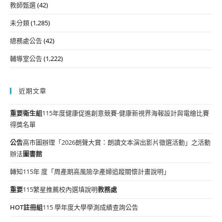
教師甄選
(42)
未分類
(1,285)
總務處公告
(42)
輔導室公告
(1,222)
近期文章
重要
衛生組
115年度健康促進創意競賽-健康新視界海報設計與電繪比賽
得獎名單
公告
高市圖辦理「2026朗聲大賞：朗讀文本演出影片徵選活動」之活動
辦法
圖書館
轉知115年 度「周產期高風險孕產婦追蹤關懷計畫說明」
重要
115繁星推薦校內選填說明
教務處
HOT
註冊組
115 學年度大學學測成績查詢公告