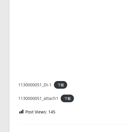
1130000051_DI-1
下載
1130000051_attach1
下載
Post Views:
145