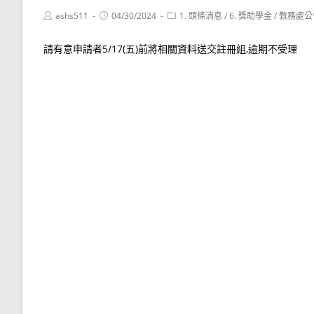
Post
Post
Post
ashs511
04/30/2024
1. 頭條消息
/
6. 獎助學金
/
教務處公
author:
published:
category:
請有意申請者5/17(五)前將相關資料送交註冊組,逾期不受理