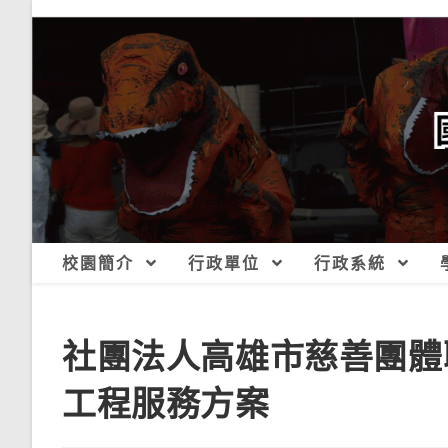
跳
轉
至
主
要
內
容
校園簡介
行政單位
行政系統
社團法人高雄市慈善團體
工程服務方案