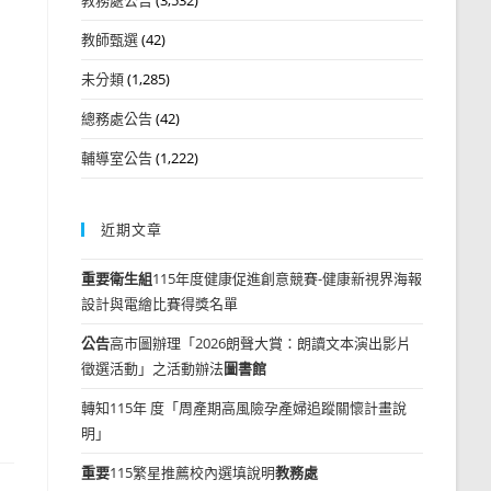
教師甄選
(42)
未分類
(1,285)
總務處公告
(42)
輔導室公告
(1,222)
近期文章
重要
衛生組
115年度健康促進創意競賽-健康新視界海報
設計與電繪比賽得獎名單
公告
高市圖辦理「2026朗聲大賞：朗讀文本演出影片
徵選活動」之活動辦法
圖書館
轉知115年 度「周產期高風險孕產婦追蹤關懷計畫說
明」
重要
115繁星推薦校內選填說明
教務處