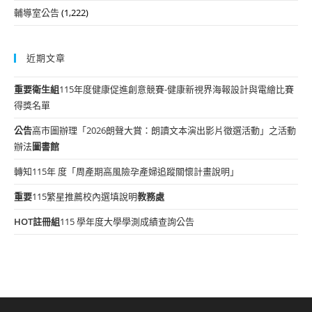
輔導室公告
(1,222)
近期文章
重要
衛生組
115年度健康促進創意競賽-健康新視界海報設計與電繪比賽
得獎名單
公告
高市圖辦理「2026朗聲大賞：朗讀文本演出影片徵選活動」之活動
辦法
圖書館
轉知115年 度「周產期高風險孕產婦追蹤關懷計畫說明」
重要
115繁星推薦校內選填說明
教務處
HOT
註冊組
115 學年度大學學測成績查詢公告