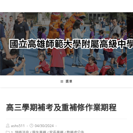
跳
轉
至
主
要
內
容
選單
高三學期補考及重補修作業期程
Post
Post
ashs511
04/30/2024
author:
published:
Post
1. 頭條消息
/
學生事務
/
家長事務
/
教務處公告