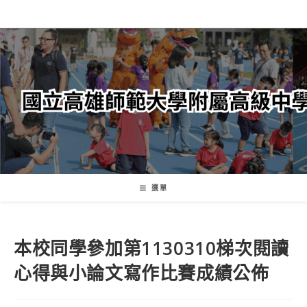
跳
轉
至
主
要
內
容
選單
本校同學參加第1130310梯次閱讀
心得與小論文寫作比賽成績公佈