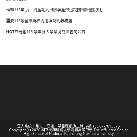
轉知115年 度「周產期高風險孕產婦追蹤關懷計畫說明」
重要
115繁星推薦校內選填說明
教務處
HOT
註冊組
115 學年度大學學測成績查詢公告
登入系統
| 地址：高雄市苓雅區凱旋二路89號 TEL:07-7613875
Copyright (c) 2020 國立高雄師範大學附屬高級中學 The Affiliated Senior
High School of National Kaohsiung Normal University