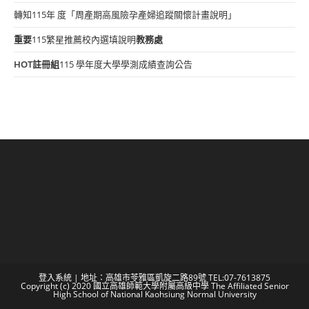
轉知115年 度「周產期高風險孕產婦追蹤關懷計畫說明」
重要
115繁星推薦校內選填說明
教務處
HOT
註冊組
115 學年度大學學測成績查詢公告
登入系統
| 地址：高雄市苓雅區凱旋二路89號 TEL:07-7613875
Copyright (c) 2020 國立高雄師範大學附屬高級中學 The Affiliated Senior
High School of National Kaohsiung Normal University