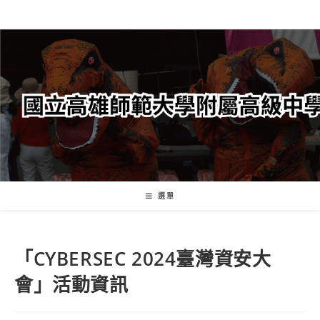
跳
轉
至
主
要
內
容
選單
「CYBERSEC 2024臺灣資安大
會」活動資訊