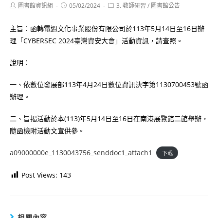
Post
Post
Post
圖書館資訊組
05/02/2024
3. 教師研習
/
圖書館公告
author:
published:
category:
主旨：函轉電週文化事業股份有限公司於113年5月14日至16日辦
理「CYBERSEC 2024臺灣資安大會」活動資訊，請查照。
說明：
一、依數位發展部113年4月24日數位資訊決字第1130700453號函
辦理。
二、旨揭活動於本(113)年5月14日至16日在南港展覽館二館舉辦，
隨函檢附活動文宣供參。
a09000000e_1130043756_senddoc1_attach1
下載
Post Views:
143
相關內容