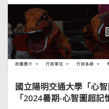
跳
轉
至
主
要
內
容
校園簡介
行政單位
行政系統
國立陽明交通大學「心智
「2024暑期-心智圖超