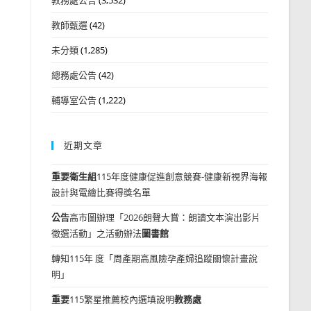
教師甄選
(42)
未分類
(1,285)
總務處公告
(42)
輔導室公告
(1,222)
近期文章
重要
衛生組
115年度健康促進創意競賽-健康新視界海報
設計與電繪比賽得獎名單
公告
高市圖辦理「2026朗聲大賞：朗讀文本演出影片
徵選活動」之活動辦法
圖書館
轉知115年 度「周產期高風險孕產婦追蹤關懷計畫說
明」
重要
115繁星推薦校內選填說明
教務處