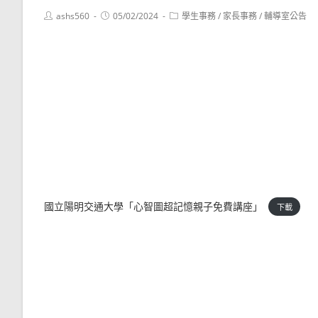
Post
Post
Post
ashs560
05/02/2024
學生事務
/
家長事務
/
輔導室公告
author:
published:
category:
國立陽明交通大學「心智圖超記憶親子免費講座」
下載