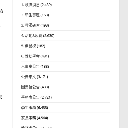
1. 頭條消息
(2,439)
方
2. 新生專區
(163)
之
3. 教師研習
(493)
4. 活動&競賽
(2,630)
5. 榮譽榜
(182)
6. 獎助學金
(481)
人事室公告
(138)
公告來文
(3,171)
圖書館公告
(433)
完
學務處公告
(2,721)
學生事務
(6,433)
家長事務
(4,564)
教務處公告
(3,532)