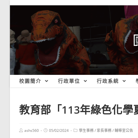
跳
轉
至
主
要
內
容
校園簡介
行政單位
行政系統
教育部「113年綠色化學
Post
Post
Post
ashs560
05/02/2024
學生事務
/
家長事務
/
輔導室公告
author:
published:
category: