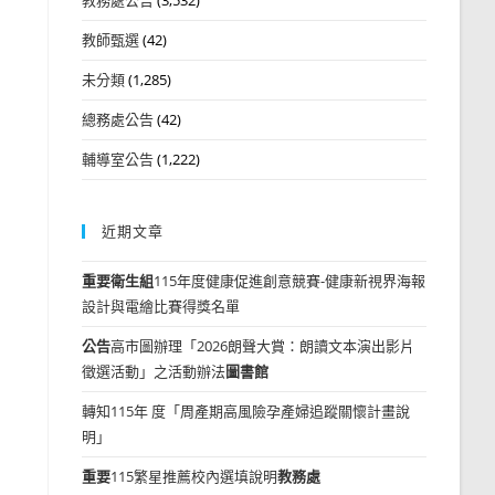
教師甄選
(42)
未分類
(1,285)
總務處公告
(42)
輔導室公告
(1,222)
近期文章
重要
衛生組
115年度健康促進創意競賽-健康新視界海報
設計與電繪比賽得獎名單
公告
高市圖辦理「2026朗聲大賞：朗讀文本演出影片
徵選活動」之活動辦法
圖書館
轉知115年 度「周產期高風險孕產婦追蹤關懷計畫說
明」
重要
115繁星推薦校內選填說明
教務處