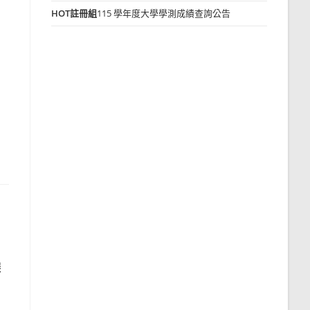
HOT
註冊組
115 學年度大學學測成績查詢公告
探