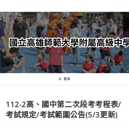
跳
轉
至
主
要
內
容
選單
112-2高、國中第二次段考考程表/
考試規定/考試範圍公告(5/3更新)