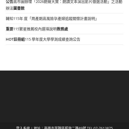
公告
高市圖辦理「2026朗聲大賞：朗讀文本演出影片徵選活動」之活動
辦法
圖書館
轉知115年 度「周產期高風險孕產婦追蹤關懷計畫說明」
重要
115繁星推薦校內選填說明
教務處
HOT
註冊組
115 學年度大學學測成績查詢公告
登入系統
| 地址：高雄市苓雅區凱旋二路89號 TEL:07-7613875