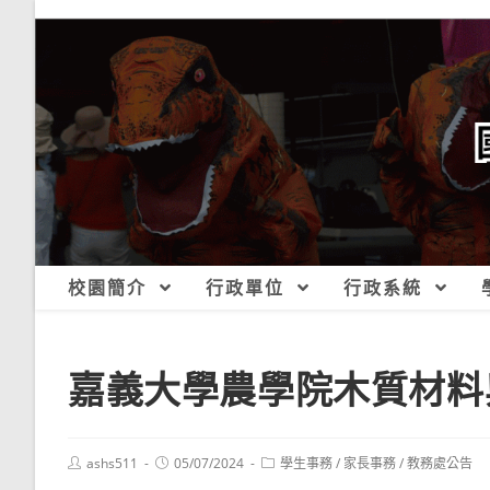
跳
轉
至
主
要
內
容
校園簡介
行政單位
行政系統
嘉義大學農學院木質材料
Post
Post
Post
ashs511
05/07/2024
學生事務
/
家長事務
/
教務處公告
author:
published:
category: