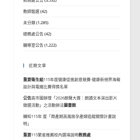
教師甄選
(42)
未分類
(1,285)
總務處公告
(42)
輔導室公告
(1,222)
近期文章
重要
衛生組
115年度健康促進創意競賽-健康新視界海報
設計與電繪比賽得獎名單
公告
高市圖辦理「2026朗聲大賞：朗讀文本演出影片
徵選活動」之活動辦法
圖書館
轉知115年 度「周產期高風險孕產婦追蹤關懷計畫說
明」
重要
115繁星推薦校內選填說明
教務處