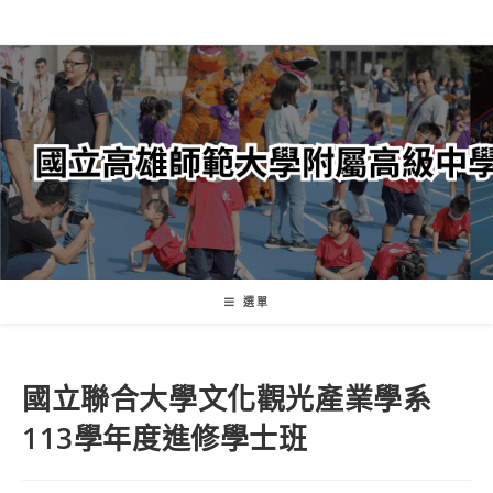
跳
轉
至
主
要
內
容
選單
國立聯合大學文化觀光產業學系
113學年度進修學士班