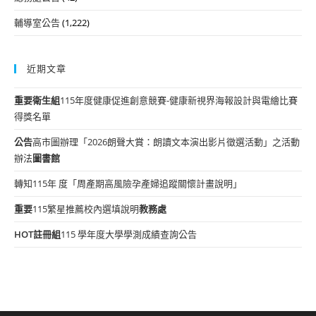
輔導室公告
(1,222)
近期文章
重要
衛生組
115年度健康促進創意競賽-健康新視界海報設計與電繪比賽
得獎名單
公告
高市圖辦理「2026朗聲大賞：朗讀文本演出影片徵選活動」之活動
辦法
圖書館
轉知115年 度「周產期高風險孕產婦追蹤關懷計畫說明」
重要
115繁星推薦校內選填說明
教務處
HOT
註冊組
115 學年度大學學測成績查詢公告