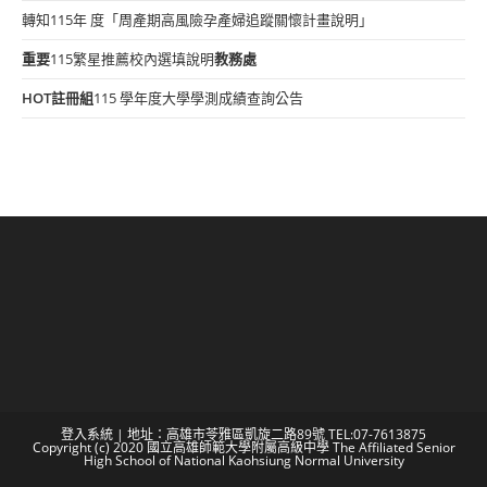
轉知115年 度「周產期高風險孕產婦追蹤關懷計畫說明」
重要
115繁星推薦校內選填說明
教務處
HOT
註冊組
115 學年度大學學測成績查詢公告
登入系統
| 地址：高雄市苓雅區凱旋二路89號 TEL:07-7613875
Copyright (c) 2020 國立高雄師範大學附屬高級中學 The Affiliated Senior
High School of National Kaohsiung Normal University