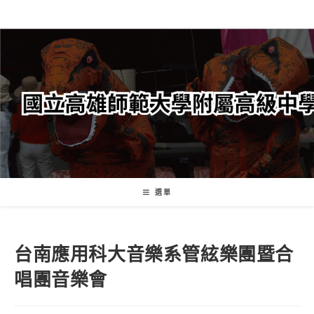
跳
轉
至
主
要
內
容
選單
台南應用科大音樂系管絃樂團暨合
唱團音樂會