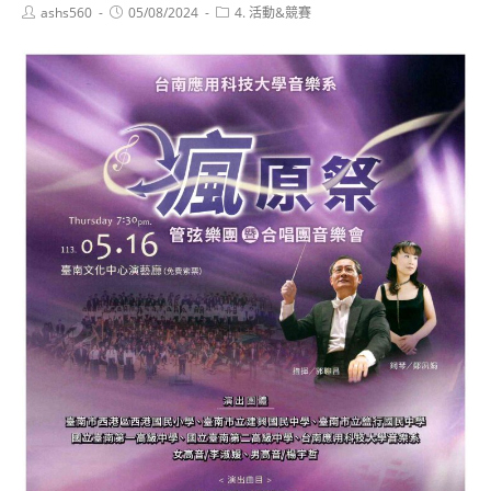
Post
Post
Post
ashs560
05/08/2024
4. 活動&競賽
author:
published:
category: