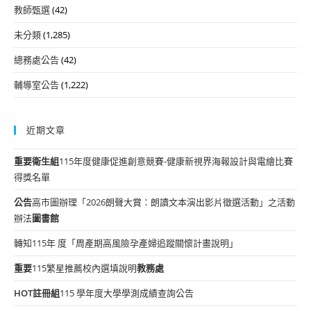
教師甄選
(42)
未分類
(1,285)
總務處公告
(42)
輔導室公告
(1,222)
近期文章
重要
衛生組
115年度健康促進創意競賽-健康新視界海報設計與電繪比賽
得獎名單
公告
高市圖辦理「2026朗聲大賞：朗讀文本演出影片徵選活動」之活動
辦法
圖書館
轉知115年 度「周產期高風險孕產婦追蹤關懷計畫說明」
重要
115繁星推薦校內選填說明
教務處
HOT
註冊組
115 學年度大學學測成績查詢公告