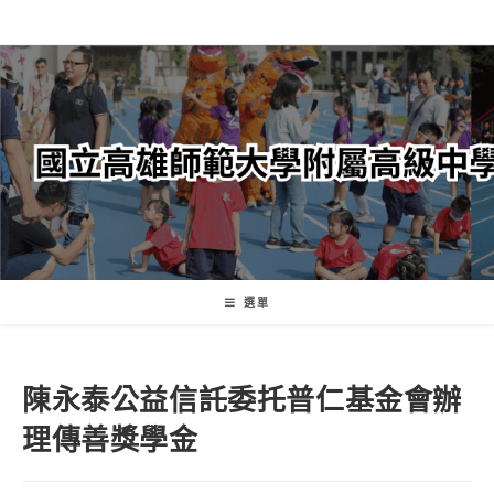
跳
轉
至
主
要
內
容
選單
陳永泰公益信託委托普仁基金會辦
理傳善獎學金