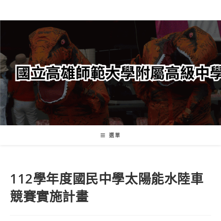
跳
轉
至
主
要
內
容
選單
112學年度國民中學太陽能水陸車
競賽實施計畫