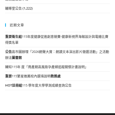
輔導室公告
(1,222)
近期文章
重要
衛生組
115年度健康促進創意競賽-健康新視界海報設計與電繪比賽
得獎名單
公告
高市圖辦理「2026朗聲大賞：朗讀文本演出影片徵選活動」之活動
辦法
圖書館
轉知115年 度「周產期高風險孕產婦追蹤關懷計畫說明」
重要
115繁星推薦校內選填說明
教務處
HOT
註冊組
115 學年度大學學測成績查詢公告