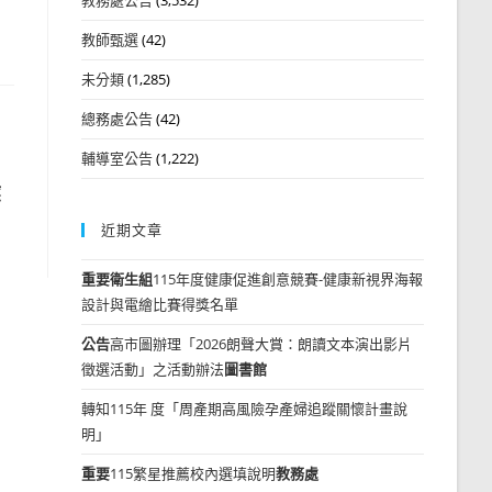
教師甄選
(42)
未分類
(1,285)
總務處公告
(42)
輔導室公告
(1,222)
應
近期文章
重要
衛生組
115年度健康促進創意競賽-健康新視界海報
設計與電繪比賽得獎名單
公告
高市圖辦理「2026朗聲大賞：朗讀文本演出影片
徵選活動」之活動辦法
圖書館
轉知115年 度「周產期高風險孕產婦追蹤關懷計畫說
明」
重要
115繁星推薦校內選填說明
教務處