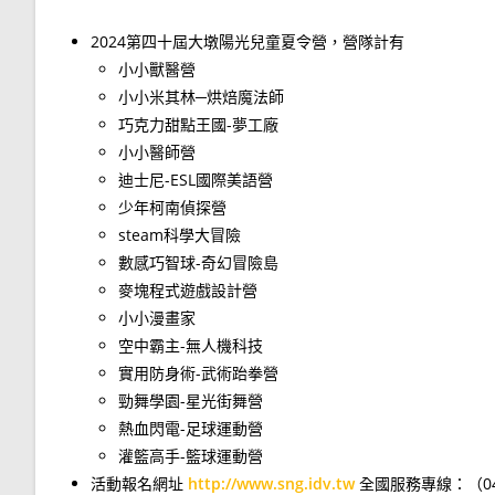
2024第四十屆大墩陽光兒童夏令營，營隊計有
小小獸醫營
小小米其林─烘焙魔法師
巧克力甜點王國-夢工廠
小小醫師營
迪士尼-ESL國際美語營
少年柯南偵探營
steam科學大冒險
數感巧智球-奇幻冒險島
麥塊程式遊戲設計營
小小漫畫家
空中霸主-無人機科技
實用防身術-武術跆拳營
勁舞學園-星光街舞營
熱血閃電-足球運動營
灌籃高手-籃球運動營
活動報名網址
http://www.sng.idv.tw
全國服務專線：（04）