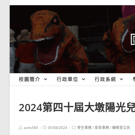
跳
轉
至
主
要
內
容
校園簡介
行政單位
行政系統
2024第四十屆大墩陽光
Post
Post
Post
ashs560
05/08/2024
學生事務
/
家長事務
/
輔導室公告
author:
published:
category: