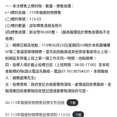
一、本次標售之標的物、數量、標售底價：
(一)標的名稱：113年報廢財物標售
(二)標的案號：113-03
(三)標的數量：詳如標售清冊及照片
(四)標售底價：新台幣90,000整。〈廠商報價低於標售底價為不合
格標〉
三、開標日期及地點：113年05月23日(星期四)10時於本校晨曦樓
5F第二會議室辦理開標。當天如因颱風或其他突發事故停止上班，
則順延至恢復上班之第一個工作天同一時間、地點開標。
四、投標人得於截止投標日前（上班時間：08:00-17:00）至本校
查勘標的物(請以電話先聯絡，電話07-7613875#531，本案聯絡
人：總務處陳先生)
五、投標資格：政府登記合格廢棄物清除、處理或回收業廠商，並
取得應回收廢棄物回收登記證或廢棄物清除許可證。
00-113年報廢財物標售招標文件目錄
下載
01-113年報廢財物標售投標須知-113-03
下載