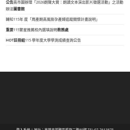
公告
高市圖辦理「2026朗聲大賞：朗讀文本演出影片徵選活動」之活動
辦法
圖書館
轉知115年 度「周產期高風險孕產婦追蹤關懷計畫說明」
重要
115繁星推薦校內選填說明
教務處
HOT
註冊組
115 學年度大學學測成績查詢公告
登入系統
| 地址：高雄市苓雅區凱旋二路89號 TEL:07-7613875