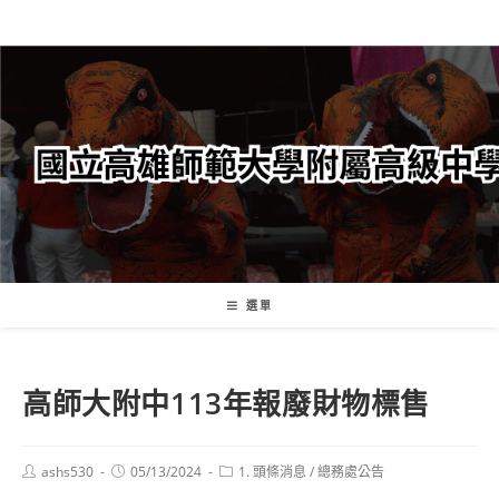
跳
轉
至
主
要
內
容
選單
高師大附中113年報廢財物標售
Post
Post
Post
ashs530
05/13/2024
1. 頭條消息
/
總務處公告
author:
published:
category: