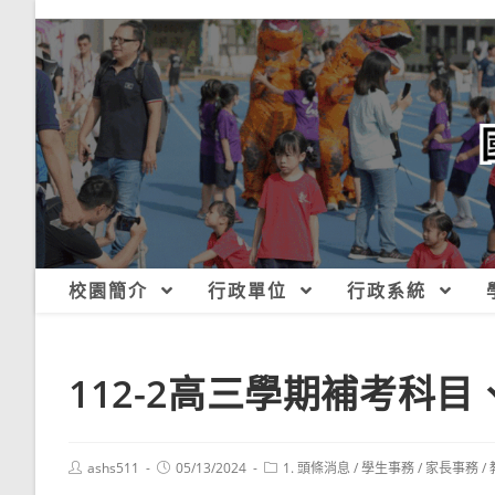
跳
轉
至
主
要
內
容
校園簡介
行政單位
行政系統
112-2高三學期補考科
Post
Post
Post
ashs511
05/13/2024
1. 頭條消息
/
學生事務
/
家長事務
/
author:
published:
category: