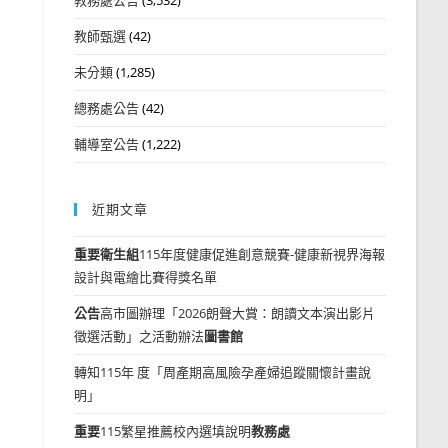
教師甄選
(42)
未分類
(1,285)
總務處公告
(42)
輔導室公告
(1,222)
近期文章
重要
衛生組
115年度健康促進創意競賽-健康新視界海報
設計與電繪比賽得獎名單
公告
高市圖辦理「2026朗聲大賞：朗讀文本演出影片
徵選活動」之活動辦法
圖書館
轉知115年 度「周產期高風險孕產婦追蹤關懷計畫說
明」
重要
115繁星推薦校內選填說明
教務處