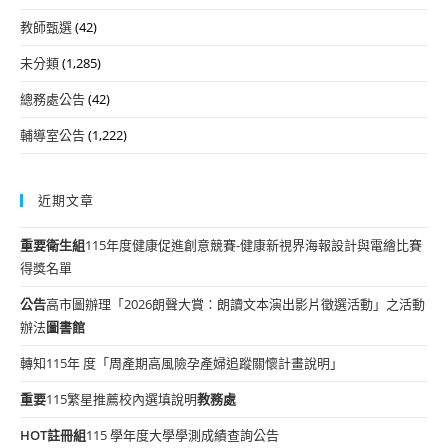
教師甄選
(42)
未分類
(1,285)
總務處公告
(42)
輔導室公告
(1,222)
近期文章
重要
衛生組
115年度健康促進創意競賽-健康新視界海報設計與電繪比賽
得獎名單
公告
高市圖辦理「2026朗聲大賞：朗讀文本演出影片徵選活動」之活動
辦法
圖書館
轉知115年 度「周產期高風險孕產婦追蹤關懷計畫說明」
重要
115繁星推薦校內選填說明
教務處
HOT
註冊組
115 學年度大學學測成績查詢公告