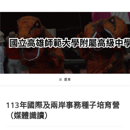
跳
轉
至
主
要
內
容
選單
113年國際及兩岸事務種子培育營
（媒體識讀）