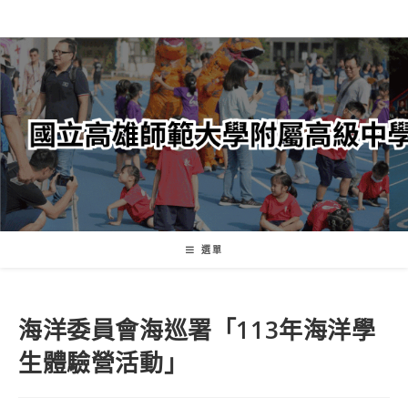
跳
轉
至
主
要
內
容
選單
海洋委員會海巡署「113年海洋學
生體驗營活動」