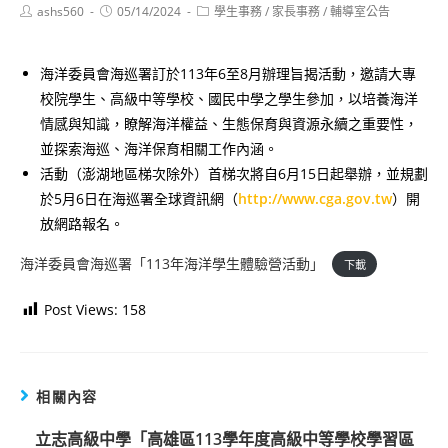
Post
Post
Post
ashs560
05/14/2024
學生事務
/
家長事務
/
輔導室公告
author:
published:
category:
海洋委員會海巡署訂於113年6至8月辦理旨揭活動，邀請大專
校院學生、高級中等學校、國民中學之學生參加，以培養海洋
情感與知識，瞭解海洋權益、生態保育與資源永續之重要性，
並探索海巡、海洋保育相關工作內涵。
活動（澎湖地區梯次除外）首梯次將自6月15日起舉辦，並規劃
於5月6日在海巡署全球資訊網（
http://www.cga.gov.tw
）開
放網路報名。
海洋委員會海巡署「113年海洋學生體驗營活動」
下載
Post Views:
158
相關內容
立志高級中學「高雄區113學年度高級中等學校學習區