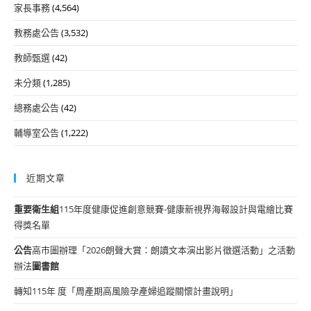
家長事務
(4,564)
教務處公告
(3,532)
教師甄選
(42)
未分類
(1,285)
總務處公告
(42)
輔導室公告
(1,222)
近期文章
重要
衛生組
115年度健康促進創意競賽-健康新視界海報設計與電繪比賽
得獎名單
公告
高市圖辦理「2026朗聲大賞：朗讀文本演出影片徵選活動」之活動
辦法
圖書館
轉知115年 度「周產期高風險孕產婦追蹤關懷計畫說明」