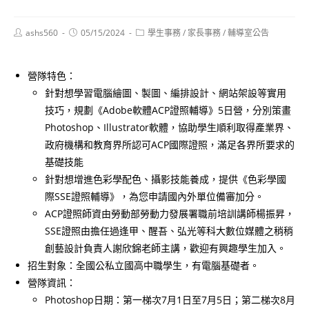
Post
Post
Post
ashs560
05/15/2024
學生事務
/
家長事務
/
輔導室公告
author:
published:
category:
營隊特色：
針對想學習電腦繪圖、製圖、編排設計、網站架設等實用
技巧，規劃《Adobe軟體ACP證照輔導》5日營，分別策畫
Photoshop、Illustrator軟體，協助學生順利取得產業界、
政府機構和教育界所認可ACP國際證照，滿足各界所要求的
基礎技能
針對想增進色彩學配色、攝影技能養成，提供《色彩學國
際SSE證照輔導》，為您申請國內外單位備審加分。
ACP證照師資由勞動部勞動力發展署職前培訓講師楊振昇，
SSE證照由擔任過逢甲、醒吾、弘光等科大數位媒體之稍稍
創藝設計負責人謝欣錦老師主講，歡迎有興趣學生加入。
招生對象：全國公私立國高中職學生，有電腦基礎者。
營隊資訊：
Photoshop日期：第一梯次7月1日至7月5日；第二梯次8月