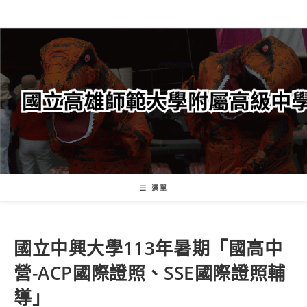
跳
轉
至
主
要
內
容
選單
國立中興大學113年暑期「國高中
營-ACP國際證照、SSE國際證照輔
導」