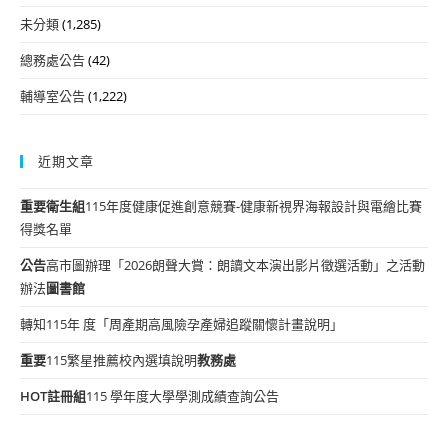
未分類
(1,285)
總務處公告
(42)
輔導室公告
(1,222)
近期文章
重要
衛生組
115年度健康促進創意競賽-健康新視界海報設計與電繪比賽
得獎名單
公告
高市圖辦理「2026朗聲大賞：朗讀文本演出影片徵選活動」之活動
辦法
圖書館
轉知115年 度「周產期高風險孕產婦追蹤關懷計畫說明」
重要
115繁星推薦校內選填說明
教務處
HOT
註冊組
115 學年度大學學測成績查詢公告