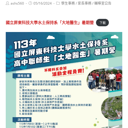
Post
Post
Post
ashs560
05/16/2024
學生事務
/
家長事務
/
輔導室公告
author:
published:
category:
國立屏東科技大學水土保持系「大地醫生」暑期營
下載