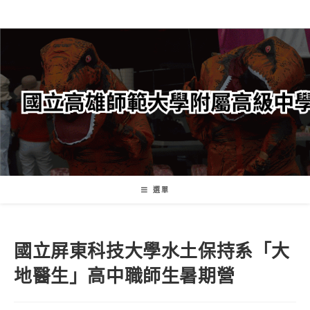
跳
轉
至
主
要
內
容
選單
國立屏東科技大學水土保持系「大
地醫生」高中職師生暑期營