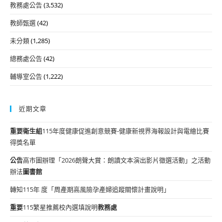
教務處公告
(3,532)
教師甄選
(42)
未分類
(1,285)
總務處公告
(42)
輔導室公告
(1,222)
近期文章
重要
衛生組
115年度健康促進創意競賽-健康新視界海報設計與電繪比賽
得獎名單
公告
高市圖辦理「2026朗聲大賞：朗讀文本演出影片徵選活動」之活動
辦法
圖書館
轉知115年 度「周產期高風險孕產婦追蹤關懷計畫說明」
重要
115繁星推薦校內選填說明
教務處