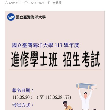
Post
Post
Post
ashs511
05/16/2024
未分類
author:
published:
category: