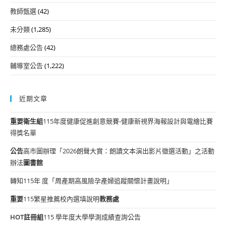
教師甄選
(42)
未分類
(1,285)
總務處公告
(42)
輔導室公告
(1,222)
近期文章
重要
衛生組
115年度健康促進創意競賽-健康新視界海報設計與電繪比賽
得獎名單
公告
高市圖辦理「2026朗聲大賞：朗讀文本演出影片徵選活動」之活動
辦法
圖書館
轉知115年 度「周產期高風險孕產婦追蹤關懷計畫說明」
重要
115繁星推薦校內選填說明
教務處
HOT
註冊組
115 學年度大學學測成績查詢公告