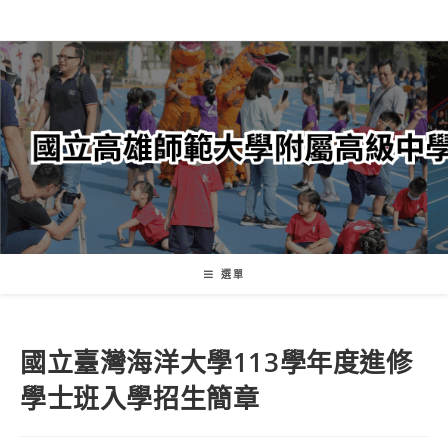
跳
轉
至
主
要
內
容
選單
國立臺灣海洋大學113學年度進修
學士班入學招生簡章