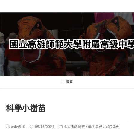
跳
轉
至
主
要
內
容
選單
科學小樹苗
Post
Post
Post
ashs510
05/16/2024
4. 活動&競賽
/
學生事務
/
家長事務
author:
published:
category: