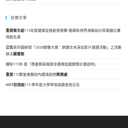
近期文章
重要
衛生組
115年度健康促進創意競賽-健康新視界海報設計與電繪比賽
得獎名單
公告
高市圖辦理「2026朗聲大賞：朗讀文本演出影片徵選活動」之活動
辦法
圖書館
轉知115年 度「周產期高風險孕產婦追蹤關懷計畫說明」
重要
115繁星推薦校內選填說明
教務處
HOT
註冊組
115 學年度大學學測成績查詢公告