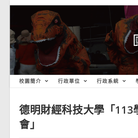
跳
轉
至
主
要
內
容
校園簡介
行政單位
行政系統
德明財經科技大學「113
會」