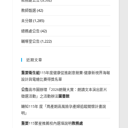
教師甄選
(42)
未分類
(1,285)
總務處公告
(42)
輔導室公告
(1,222)
近期文章
重要
衛生組
115年度健康促進創意競賽-健康新視界海報
設計與電繪比賽得獎名單
公告
高市圖辦理「2026朗聲大賞：朗讀文本演出影片
徵選活動」之活動辦法
圖書館
轉知115年 度「周產期高風險孕產婦追蹤關懷計畫說
明」
重要
115繁星推薦校內選填說明
教務處