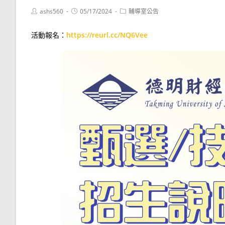
Post
Post
Post
ashs560
05/17/2024
輔導室公告
author:
published:
category:
活動報名：
https://reurl.cc/NQ6Vee