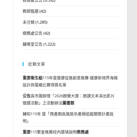
教師甄選
(42)
未分類
(1,285)
總務處公告
(42)
輔導室公告
(1,222)
近期文章
重要
衛生組
115年度健康促進創意競賽-健康新視界海報
設計與電繪比賽得獎名單
公告
高市圖辦理「2026朗聲大賞：朗讀文本演出影片
徵選活動」之活動辦法
圖書館
轉知115年 度「周產期高風險孕產婦追蹤關懷計畫說
明」
重要
115繁星推薦校內選填說明
教務處