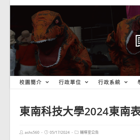
跳
轉
至
主
要
內
容
校園簡介
行政單位
行政系統
東南科技大學2024東南
Post
Post
Post
ashs560
05/17/2024
輔導室公告
author:
published:
category: