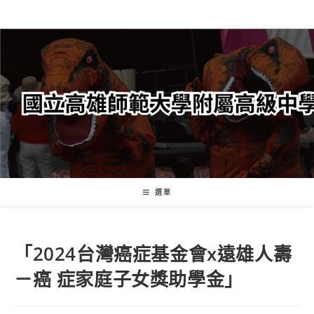
跳
轉
至
主
要
內
容
選單
「2024台灣癌症基金會x遠雄人壽
－癌 症家庭子女獎助學金」