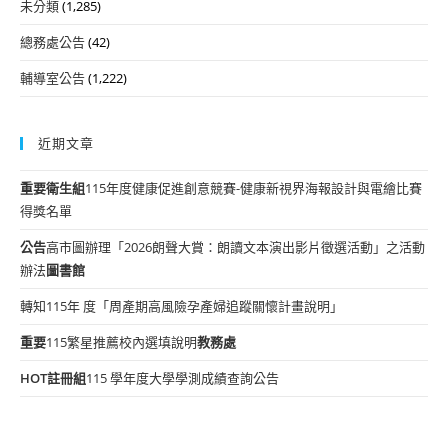
未分類
(1,285)
總務處公告
(42)
輔導室公告
(1,222)
近期文章
重要
衛生組
115年度健康促進創意競賽-健康新視界海報設計與電繪比賽
得獎名單
公告
高市圖辦理「2026朗聲大賞：朗讀文本演出影片徵選活動」之活動
辦法
圖書館
轉知115年 度「周產期高風險孕產婦追蹤關懷計畫說明」
重要
115繁星推薦校內選填說明
教務處
HOT
註冊組
115 學年度大學學測成績查詢公告