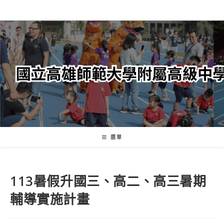
跳
轉
至
主
要
內
容
選單
113暑假升國三、高二、高三暑期
輔導實施計畫