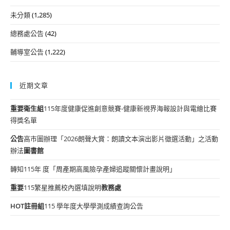
未分類
(1,285)
總務處公告
(42)
輔導室公告
(1,222)
近期文章
重要
衛生組
115年度健康促進創意競賽-健康新視界海報設計與電繪比賽
得獎名單
公告
高市圖辦理「2026朗聲大賞：朗讀文本演出影片徵選活動」之活動
辦法
圖書館
轉知115年 度「周產期高風險孕產婦追蹤關懷計畫說明」
重要
115繁星推薦校內選填說明
教務處
HOT
註冊組
115 學年度大學學測成績查詢公告