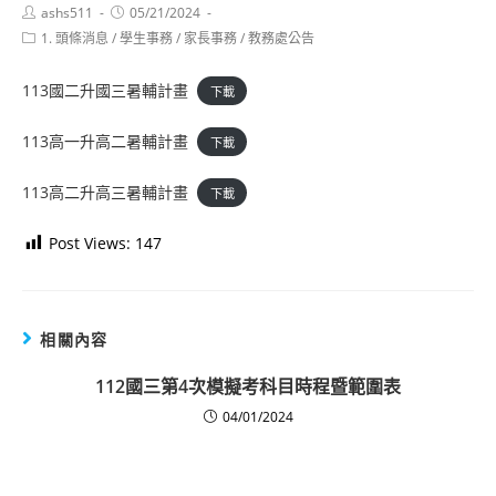
Post
Post
ashs511
05/21/2024
author:
published:
Post
1. 頭條消息
/
學生事務
/
家長事務
/
教務處公告
category:
113國二升國三暑輔計畫
下載
113高一升高二暑輔計畫
下載
113高二升高三暑輔計畫
下載
Post Views:
147
相關內容
112國三第4次模擬考科目時程暨範圍表
04/01/2024