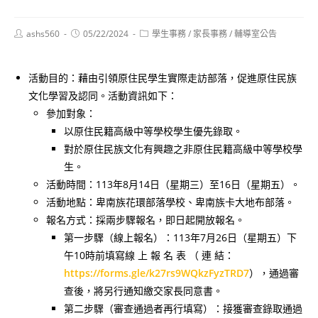
Post
Post
Post
ashs560
05/22/2024
學生事務
/
家長事務
/
輔導室公告
author:
published:
category:
活動目的：藉由引領原住民學生實際走訪部落，促進原住民族
文化學習及認同。活動資訊如下：
參加對象：
以原住民籍高級中等學校學生優先錄取。
對於原住民族文化有興趣之非原住民籍高級中等學校學
生。
活動時間：113年8月14日（星期三）至16日（星期五）。
活動地點：卑南族花環部落學校、卑南族卡大地布部落。
報名方式：採兩步驟報名，即日起開放報名。
第一步驟（線上報名）：113年7月26日（星期五）下
午10時前填寫線 上 報 名 表 （ 連 結：
https://forms.gle/k27rs9WQkzFyzTRD7
），通過審
查後，將另行通知繳交家長同意書。
第二步驟（審查通過者再行填寫）：接獲審查錄取通過