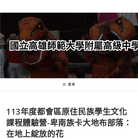
跳
轉
至
主
要
內
容
選單
113年度都會區原住民族學生文化
課程體驗營-卑南族卡大地布部落：
在地上綻放的花