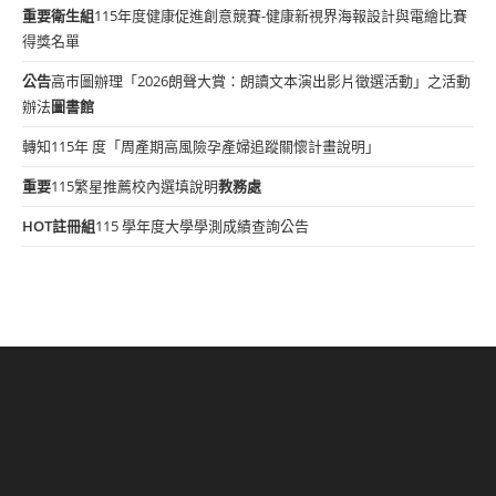
重要
衛生組
115年度健康促進創意競賽-健康新視界海報設計與電繪比賽
得獎名單
公告
高市圖辦理「2026朗聲大賞：朗讀文本演出影片徵選活動」之活動
辦法
圖書館
轉知115年 度「周產期高風險孕產婦追蹤關懷計畫說明」
重要
115繁星推薦校內選填說明
教務處
HOT
註冊組
115 學年度大學學測成績查詢公告