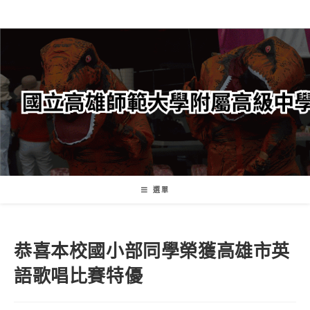
跳
轉
至
主
要
內
容
選單
恭喜本校國小部同學榮獲高雄市英
語歌唱比賽特優