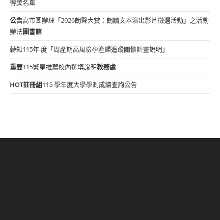
得獎名單
公告
高市圖辦理「2026朗聲大賞：朗讀文本演出影片徵選活動」之活動
辦法
圖書館
轉知115年 度「周產期高風險孕產婦追蹤關懷計畫說明」
重要
115繁星推薦校內選填說明
教務處
HOT
註冊組
115 學年度大學學測成績查詢公告