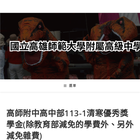
跳
轉
至
主
要
內
容
選單
高師附中高中部113-1清寒優秀獎
學金(除教育部減免的學費外、另外
減免雜費)