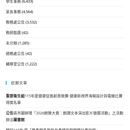
學生事務
(6,433)
家長事務
(4,564)
教務處公告
(3,532)
教師甄選
(42)
未分類
(1,285)
總務處公告
(42)
輔導室公告
(1,222)
近期文章
重要
衛生組
115年度健康促進創意競賽-健康新視界海報設計與電繪比賽
得獎名單
公告
高市圖辦理「2026朗聲大賞：朗讀文本演出影片徵選活動」之活動
辦法
圖書館
轉知115年 度「周產期高風險孕產婦追蹤關懷計畫說明」