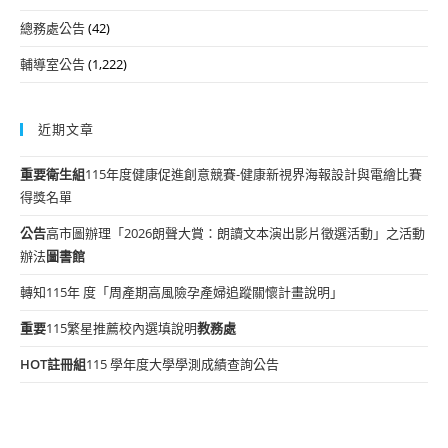
總務處公告
(42)
輔導室公告
(1,222)
近期文章
重要
衛生組
115年度健康促進創意競賽-健康新視界海報設計與電繪比賽
得獎名單
公告
高市圖辦理「2026朗聲大賞：朗讀文本演出影片徵選活動」之活動
辦法
圖書館
轉知115年 度「周產期高風險孕產婦追蹤關懷計畫說明」
重要
115繁星推薦校內選填說明
教務處
HOT
註冊組
115 學年度大學學測成績查詢公告