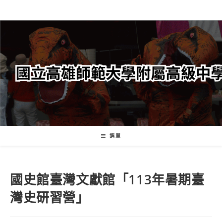
跳
轉
至
主
要
內
容
選單
國史館臺灣文獻館「113年暑期臺
灣史研習營」